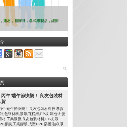
，建材，塑膠袋，各式紙製品，緩衝
介
頁
 丙午 端午節快樂！ 良友包裝材
恭賀
丙午 端午節快樂！ 良友包裝材料行 恭賀
設計,包裝材料,膠帶,瓦楞紙,PP板,氣泡袋,發
衝材,工業膠膜,良友包裝材料,PE板,浪
C,PE膠膜,工業膠膜,成型EPE,防護泡綿,吸