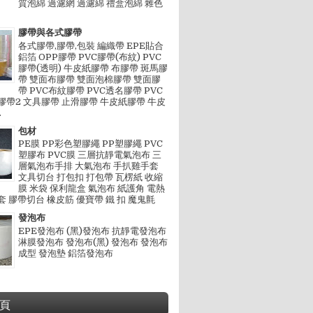
質泡綿 過濾網 過濾綿 禮盒泡綿 雜色
膠帶與各式膠帶
各式膠帶,膠帶,包裝 編織帶 EPE貼合
鋁箔 OPP膠帶 PVC膠帶(布紋) PVC
膠帶(透明) 牛皮紙膠帶 布膠帶 斑馬膠
帶 雙面布膠帶 雙面泡棉膠帶 雙面膠
帶 PVC布紋膠帶 PVC透名膠帶 PVC
膠帶2 文具膠帶 止滑膠帶 牛皮紙膠帶 牛皮
.
包材
PE膜 PP彩色塑膠繩 PP塑膠繩 PVC
塑膠布 PVC膜 三層抗靜電氣泡布 三
層氣泡布手排 大氣泡布 手扒雞手套
文具切台 打包扣 打包帶 瓦楞紙 收縮
膜 米袋 保利龍盒 氣泡布 紙護角 電熱
套 膠帶切台 橡皮筋 優寶帶 鐵 扣 魔鬼氈
發泡布
EPE發泡布 (黑)發泡布 抗靜電發泡布
淋膜發泡布 發泡布(黑) 發泡布 發泡布
成型 發泡墊 鋁箔發泡布
頁