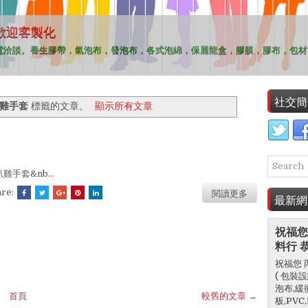
歡迎客製化
歡迎客製化
歡迎客製化
歡迎客製化
歡迎客製化
電洽談。養生膠帶，氣泡布，發泡布，各式泡綿，保麗龍盒，膠膜，膠布，包材
。
社交簡
雞手套
標籤的文章。
顯示所有文章
雞手套&nb...
閱讀更多
are:
最新網
祝福您
料行 
祝福您 
( 包裝
泡布,緩
首頁
較舊的文章 →
板,PV