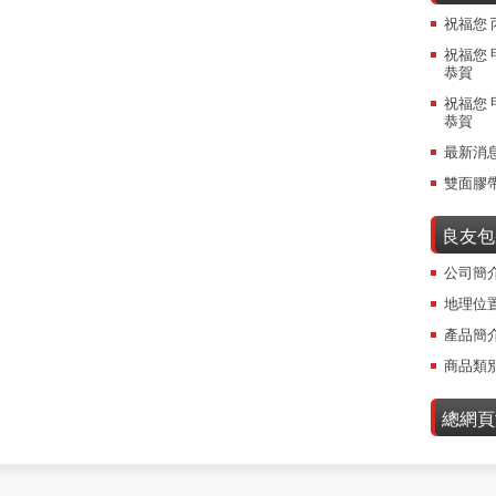
祝福您 
祝福您 
恭賀
祝福您 
恭賀
最新消
雙面膠
良友包
公司簡
地理位
產品簡
商品類
總網頁