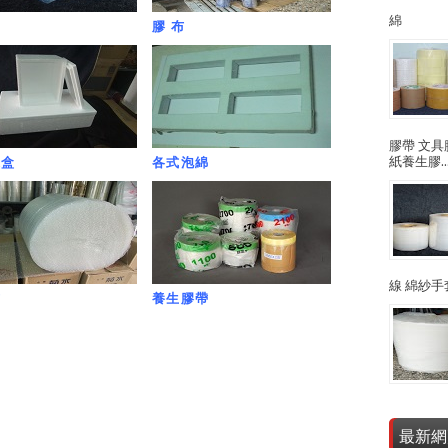
綿
膠 布
膠帶 文具
紙養生膠..
龍盒
各式泡綿
線 綿紗手
布
養生膠帶
最新網