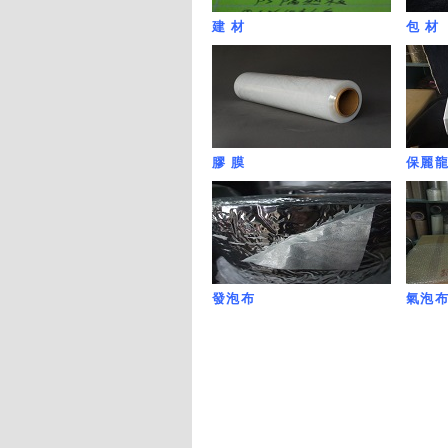
建 材
包 材
膠 膜
保麗
發泡布
氣泡