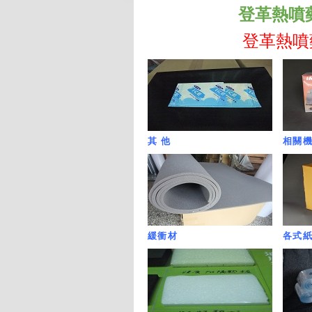
登革熱噴藥專用
登革熱噴藥專用
其 他
相關
緩衝材
各式