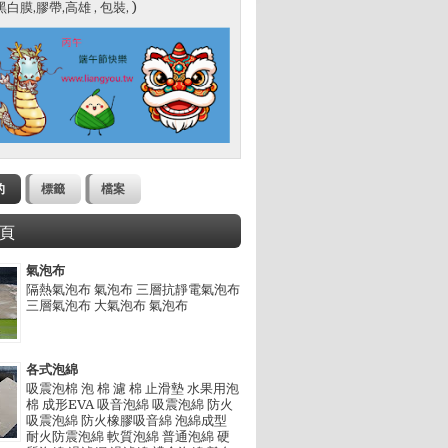
白膜,膠帶,高雄 , 包裝, )
包裝設計,包裝材料,膠帶,工業膠膜,努力創新，穩健經營，以品
包裝設計,包裝材料,膠帶,工業膠膜,努力創新，穩健經營，以品
的
標籤
檔案
頁
氣泡布
隔熱氣泡布 氣泡布 三層抗靜電氣泡布
三層氣泡布 大氣泡布 氣泡布
各式泡綿
吸震泡棉 泡 棉 濾 棉 止滑墊 水果用泡
棉 成形EVA 吸音泡綿 吸震泡綿 防火
吸震泡綿 防火橡膠吸音綿 泡綿成型
耐火防震泡綿 軟質泡綿 普通泡綿 硬