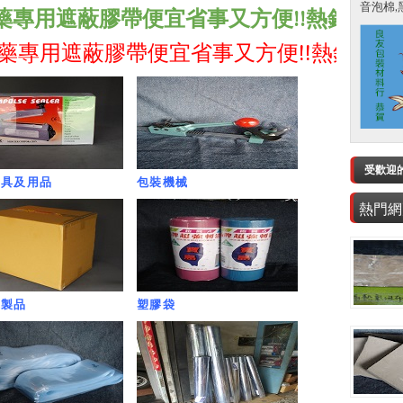
音泡棉,黑
遮蔽膠帶便宜省事又方便!!熱銷中!!!
包裝,
遮蔽膠帶便宜省事又方便!!熱銷中!!!
包裝,
受歡迎
機具及用品
包裝機械
熱門網
紙製品
塑膠袋