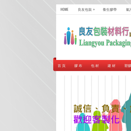
»
HOME
良友包裝
養生膠帶
氣
首 頁
膠 布
包 材
建 材
塑