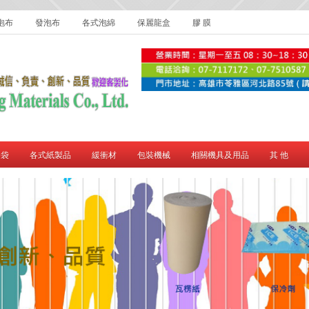
泡布
發泡布
各式泡綿
保麗龍盒
膠 膜
膠袋
各式紙製品
緩衝材
包裝機械
相關機具及用品
其 他