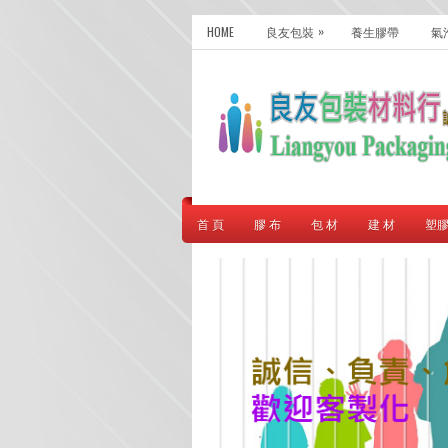
»
HOME
良友包裝
養生膠帶
氣
首 頁
膠 布
包 材
建 材
塑