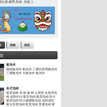
裝設計,包裝材料,膠帶,工業膠膜,努力創新，穩健經營，以品質
白膜,膠帶,高雄 , 包裝, )
裝設計,包裝材料,膠帶,工業膠膜,努力創新，穩健經營，以品質
的
標籤
檔案
頁
氣泡布
隔熱氣泡布 氣泡布 三層抗靜電氣泡布
三層氣泡布 大氣泡布 氣泡布
各式泡綿
吸震泡棉 泡 棉 濾 棉 止滑墊 水果用泡
棉 成形EVA 吸音泡綿 吸震泡綿 防火
吸震泡綿 防火橡膠吸音綿 泡綿成型
耐火防震泡綿 軟質泡綿 普通泡綿 硬