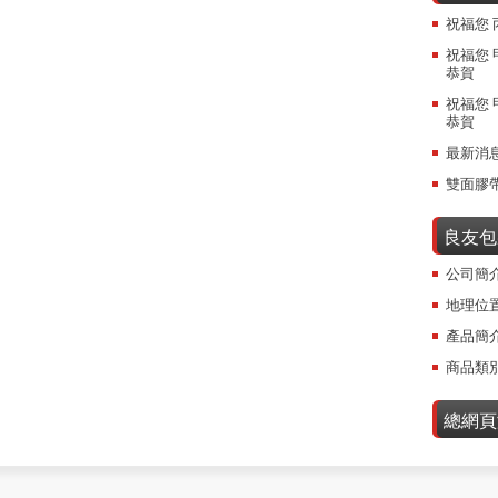
祝福您 
祝福您 
恭賀
祝福您 
恭賀
最新消
雙面膠
良友包
公司簡
地理位
產品簡
商品類
總網頁