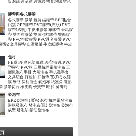
質泡綿 過濾網 過濾綿 禮盒泡綿 雜色
膠帶與各式膠帶
各式膠帶,膠帶,包裝 編織帶 EPE貼合
鋁箔 OPP膠帶 PVC膠帶(布紋) PVC
膠帶(透明) 牛皮紙膠帶 布膠帶 斑馬膠
帶 雙面布膠帶 雙面泡棉膠帶 雙面膠
帶 PVC布紋膠帶 PVC透名膠帶 PVC
膠帶2 文具膠帶 止滑膠帶 牛皮紙膠帶 牛皮
.
包材
PE膜 PP彩色塑膠繩 PP塑膠繩 PVC
塑膠布 PVC膜 三層抗靜電氣泡布 三
層氣泡布手排 大氣泡布 手扒雞手套
文具切台 打包扣 打包帶 瓦楞紙 收縮
膜 米袋 保利龍盒 氣泡布 紙護角 電熱
套 膠帶切台 橡皮筋 優寶帶 鐵 扣 魔鬼氈
發泡布
EPE發泡布 (黑)發泡布 抗靜電發泡布
淋膜發泡布 發泡布(黑) 發泡布 發泡布
成型 發泡墊 鋁箔發泡布
頁