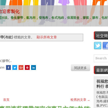
歡迎客製化
歡迎客製化
歡迎客製化
歡迎客製化
歡迎客製化
電洽談。養生膠帶，氣泡布，發泡布，各式泡綿，保麗龍盒，膠膜，膠布，包材
。
社交簡
膠帶(布紋)
標籤的文章。
顯示所有文章
C膠帶(...
閱讀更多
are:
最新網
祝福您
料行 
祝福您 
( 包裝
首頁
較舊的文章 →
泡布,緩
板,PV