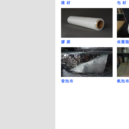
建 材
包 材
膠 膜
保麗
發泡布
氣泡