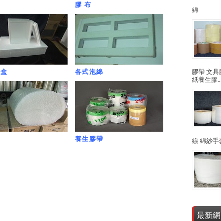
膠 布
綿
膠帶 文具
龍盒
各式泡綿
紙養生膠..
布
養生膠帶
線 綿紗手
最新網