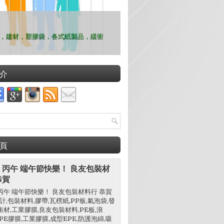
，建材，塑膠袋，各式紙製品，緩衝
介
頁
 丙午 端午節快樂！ 良友包裝材
恭賀
丙午 端午節快樂！ 良友包裝材料行 恭賀
設計,包裝材料,膠帶,瓦楞紙,PP板,氣泡袋,發
衝材,工業膠膜,良友包裝材料,PE板,浪
C,PE膠膜,工業膠膜,成型EPE,防護泡綿,吸