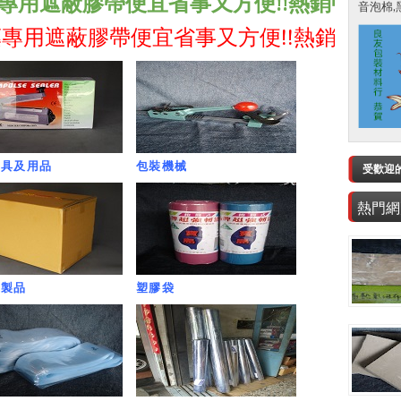
蔽膠帶便宜省事又方便!!熱銷中!!!
包裝,包
音泡棉,黑
蔽膠帶便宜省事又方便!!熱銷中!!!
包裝,包
機具及用品
包裝機械
受歡迎
熱門網
紙製品
塑膠袋