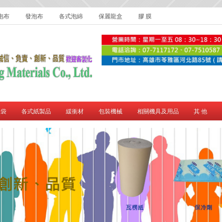
泡布
發泡布
各式泡綿
保麗龍盒
膠 膜
膠袋
各式紙製品
緩衝材
包裝機械
相關機具及用品
其 他