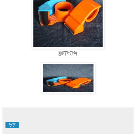
膠帶切台
分享