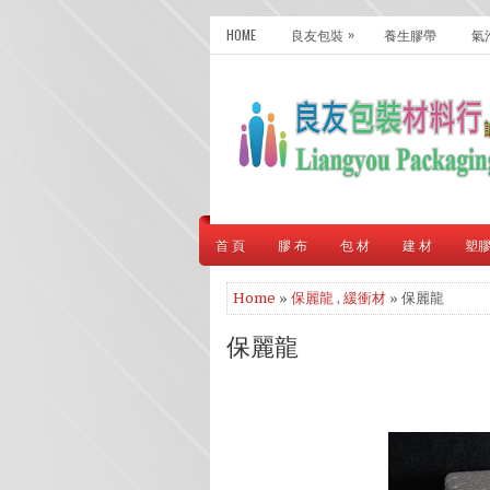
»
HOME
良友包裝
養生膠帶
氣
首 頁
膠 布
包 材
建 材
塑
Home
»
保麗龍
,
緩衝材
» 保麗龍
保麗龍