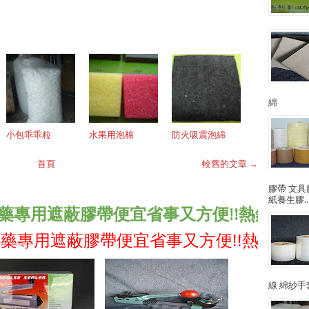
綿
小包乖乖粒
水果用泡棉
防火吸震泡綿
首頁
較舊的文章 →
膠帶 文具
紙養生膠..
用遮蔽膠帶便宜省事又方便!!熱銷中!!!
包裝
用遮蔽膠帶便宜省事又方便!!熱銷中!!!
包裝
線 綿紗手