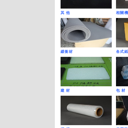
其 他
相關
緩衝材
各式
建 材
包 材