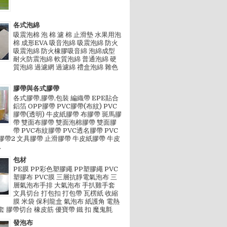
各式泡綿
吸震泡棉 泡 棉 濾 棉 止滑墊 水果用泡
棉 成形EVA 吸音泡綿 吸震泡綿 防火
吸震泡綿 防火橡膠吸音綿 泡綿成型
耐火防震泡綿 軟質泡綿 普通泡綿 硬
質泡綿 過濾網 過濾綿 禮盒泡綿 雜色
膠帶與各式膠帶
各式膠帶,膠帶,包裝 編織帶 EPE貼合
鋁箔 OPP膠帶 PVC膠帶(布紋) PVC
膠帶(透明) 牛皮紙膠帶 布膠帶 斑馬膠
帶 雙面布膠帶 雙面泡棉膠帶 雙面膠
帶 PVC布紋膠帶 PVC透名膠帶 PVC
膠帶2 文具膠帶 止滑膠帶 牛皮紙膠帶 牛皮
.
,包裝設計,包裝材料,膠帶,工業膠膜,努力創新，穩健經營，以
包材
PE膜 PP彩色塑膠繩 PP塑膠繩 PVC
塑膠布 PVC膜 三層抗靜電氣泡布 三
,包裝設計,包裝材料,膠帶,工業膠膜,努力創新，穩健經營，以
層氣泡布手排 大氣泡布 手扒雞手套
文具切台 打包扣 打包帶 瓦楞紙 收縮
膜 米袋 保利龍盒 氣泡布 紙護角 電熱
套 膠帶切台 橡皮筋 優寶帶 鐵 扣 魔鬼氈
發泡布