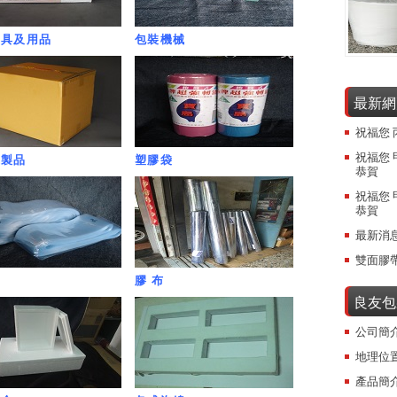
機具及用品
包裝機械
最新網
祝福您 
祝福您 
紙製品
塑膠袋
恭賀
祝福您 
恭賀
最新消
雙面膠
膠 布
良友包
公司簡
地理位
產品簡