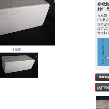
祝福您
料行 
祝福您 
( 包裝
泡布,緩
板,PV
音泡棉,黑
保麗龍
受歡迎
熱門網