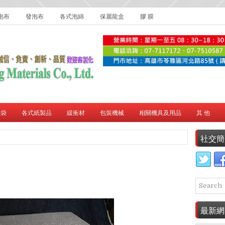
泡布
發泡布
各式泡綿
保麗龍盒
膠 膜
膠袋
各式紙製品
緩衝材
包裝機械
相關機具及用品
其 他
社交簡
最新網