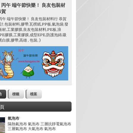
 丙午 端午節快樂！ 良友包裝材
恭賀
丙午 端午節快樂！ 良友包裝材料行 恭賀
設計,包裝材料,膠帶,瓦楞紙,PP板,氣泡袋,發
衝材,工業膠膜,良友包裝材料,PE板,浪
C,PE膠膜,工業膠膜,成型EPE,防護泡綿,吸
白膜,膠帶,高雄 , 包裝, )
的
標籤
檔案
頁
氣泡布
隔熱氣泡布 氣泡布 三層抗靜電氣泡布
三層氣泡布 大氣泡布 氣泡布